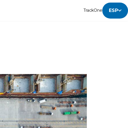
ESP
TrackOne