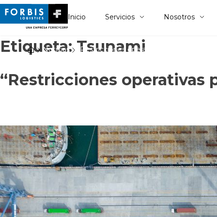
Inicio
Servicios
Nosotros
Etiqueta:
Tsunami
Noticias
“Restricciones operativas por alerta de t
“Restricciones operativas 