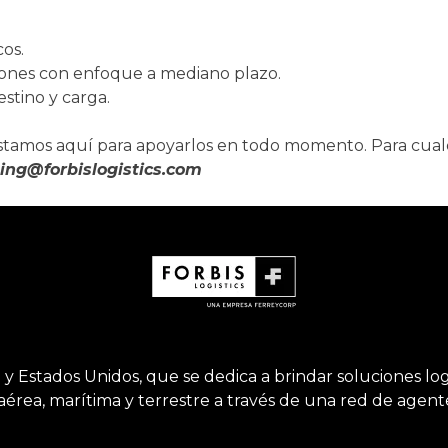
cos.
ciones con enfoque a mediano plazo.
estino y carga.
stamos aquí para apoyarlos en todo momento. Para cual
ing@forbislogistics.com
 Estados Unidos, que se dedica a brindar soluciones logís
aérea, marítima y terrestre a través de una red de agen