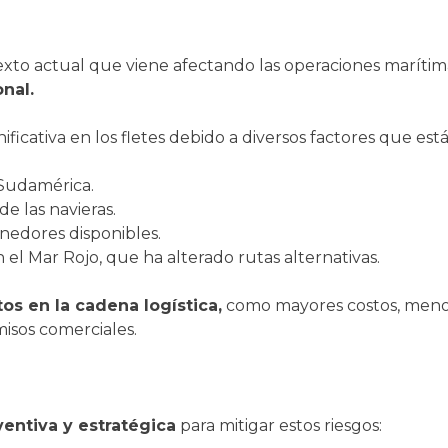
exto actual que viene afectando las operaciones maríti
onal.
cativa en los fletes debido a diversos factores que están
 Sudamérica.
e las navieras.
nedores disponibles.
n el Mar Rojo, que ha alterado rutas alternativas.
s en la cadena logística,
como mayores costos, menor 
isos comerciales.
entiva y estratégica
para mitigar estos riesgos: