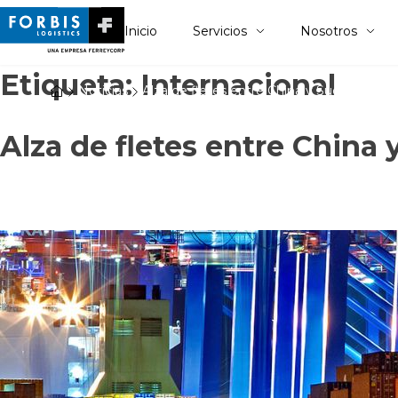
Inicio
Servicios
Nosotros
Etiqueta:
Internacional
Noticias
Alza de fletes entre China y Sudamérica
Alza de fletes entre China