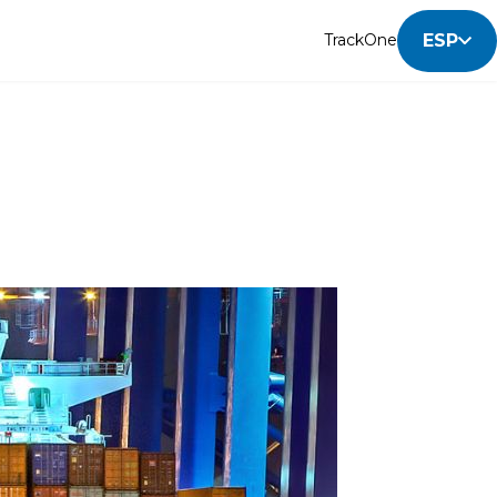
ESP
TrackOne