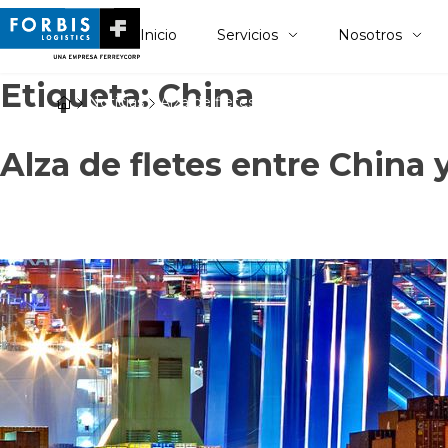
Inicio
Servicios
Nosotros
Etiqueta:
China
Noticias
Alza de fletes entre China y Sudamérica
Alza de fletes entre China