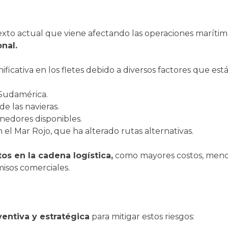
exto actual que viene afectando las operaciones maríti
onal.
cativa en los fletes debido a diversos factores que están
 Sudamérica.
e las navieras.
nedores disponibles.
n el Mar Rojo, que ha alterado rutas alternativas.
s en la cadena logística,
como mayores costos, menor 
isos comerciales.
entiva y estratégica
para mitigar estos riesgos: