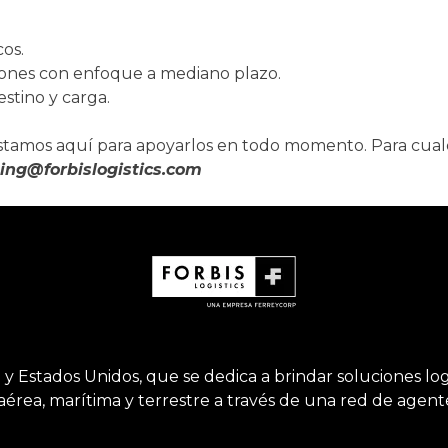
cos.
ciones con enfoque a mediano plazo.
estino y carga.
stamos aquí para apoyarlos en todo momento. Para cual
ing@forbislogistics.com
 Estados Unidos, que se dedica a brindar soluciones logís
aérea, marítima y terrestre a través de una red de agen