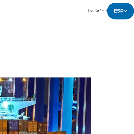
ESP
TrackOne