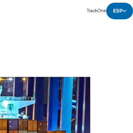
ESP
TrackOne