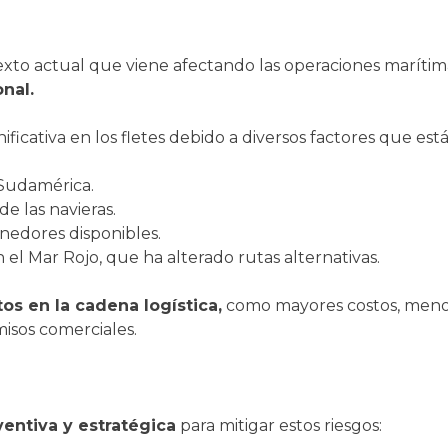
exto actual que viene afectando las operaciones maríti
onal.
cativa en los fletes debido a diversos factores que están
 Sudamérica.
e las navieras.
nedores disponibles.
n el Mar Rojo, que ha alterado rutas alternativas.
s en la cadena logística,
como mayores costos, menor 
isos comerciales.
entiva y estratégica
para mitigar estos riesgos: