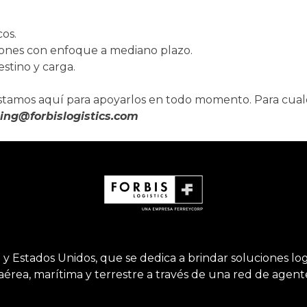
cos.
ciones con enfoque a mediano plazo.
estino y carga.
stamos aquí para apoyarlos en todo momento. Para cual
ing@forbislogistics.com
 Estados Unidos, que se dedica a brindar soluciones logís
aérea, marítima y terrestre a través de una red de agen