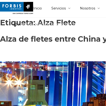
Inicio
Servicios
Nosotros
Etiqueta:
Alza Flete
Noticias
Alza de fletes entre China y Sudamérica
Alza de fletes entre China