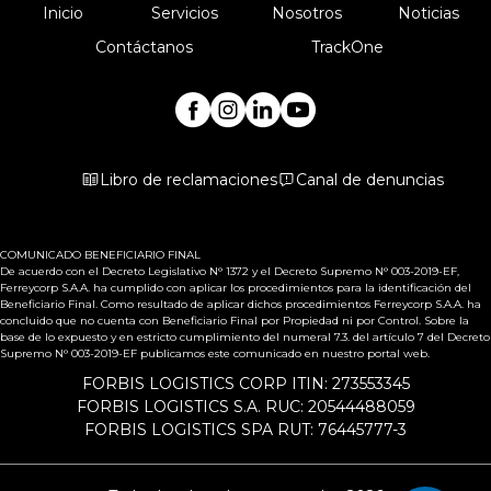
Inicio
Servicios
Nosotros
Noticias
Contáctanos
TrackOne
Libro de reclamaciones
Canal de denuncias
COMUNICADO BENEFICIARIO FINAL
De acuerdo con el Decreto Legislativo N° 1372 y el Decreto Supremo N° 003-2019-EF,
Ferreycorp S.A.A. ha cumplido con aplicar los procedimientos para la identificación del
Beneficiario Final. Como resultado de aplicar dichos procedimientos Ferreycorp S.A.A. ha
concluido que no cuenta con Beneficiario Final por Propiedad ni por Control. Sobre la
base de lo expuesto y en estricto cumplimiento del numeral 7.3. del artículo 7 del Decreto
Supremo N° 003-2019-EF publicamos este comunicado en nuestro portal web.
FORBIS LOGISTICS CORP ITIN: 273553345
FORBIS LOGISTICS S.A. RUC: 20544488059
FORBIS LOGISTICS SPA RUT: 76445777-3